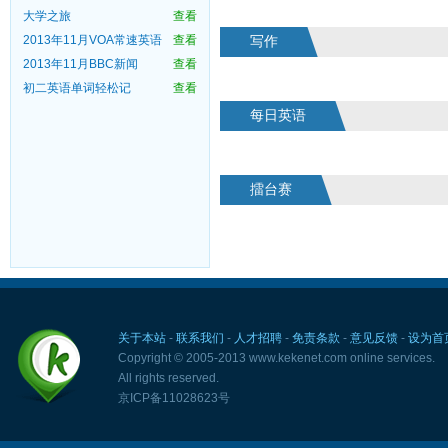
大学之旅
查看
2013年11月VOA常速英语
查看
写作
2013年11月BBC新闻
查看
初二英语单词轻松记
查看
每日英语
擂台赛
关于本站
-
联系我们
-
人才招聘
-
免责条款
-
意见反馈
-
设为首
Copyright © 2005-2013 www.kekenet.com online services.
All rights reserved.
京ICP备11028623号