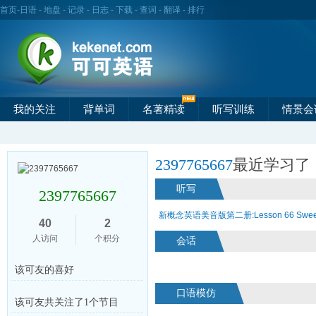
首页
-
日语
-
地盘
-
记录
-
日志
-
下载
-
查词
-
翻译
-
排行
我的关注
背单词
名著精读
听写训练
情景会
2397765667
最近学习
听写
2397765667
新概念英语美音版第二册:Lesson 66 Sweet 
40
2
人访问
个积分
会话
该可友的喜好
口语模仿
该可友共关注了1个节目