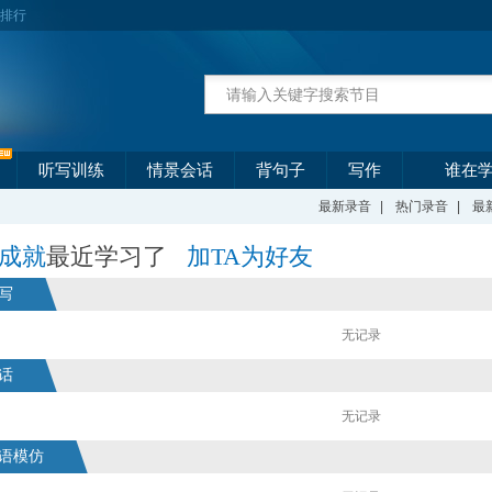
排行
听写训练
情景会话
背句子
写作
谁在
最新录音
|
热门录音
|
最
成就
最近学习了
加TA为好友
写
无记录
话
无记录
语模仿