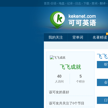
首页
-
日语
-
地盘
-
记录
-
日志
-
下载
-
查词
-
翻译
-
我的关注
背单词
名著精读
飞飞
听
飞飞成就
40
5
人访问
个积分
会
该可友的喜好
口
该可友共关注了0个节目