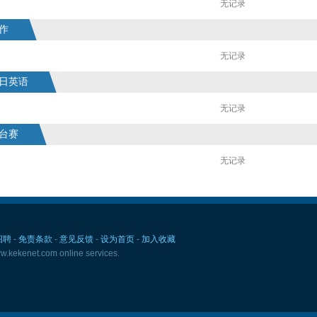
无记录
作
无记录
日英语
无记录
台赛
无记录
招聘
-
免责条款
-
意见反馈
-
设为首页
-
加入收藏
.kekenet.com online services.