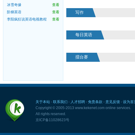
冰雪奇缘
查看
阶梯英语
查看
写作
李阳疯狂说英语电视教程
查看
每日英语
擂台赛
关于本站
-
联系我们
-
人才招聘
-
免责条款
-
意见反馈
-
设为首
Copyright © 2005-2013 www.kekenet.com online services.
All rights reserved.
京ICP备11028623号