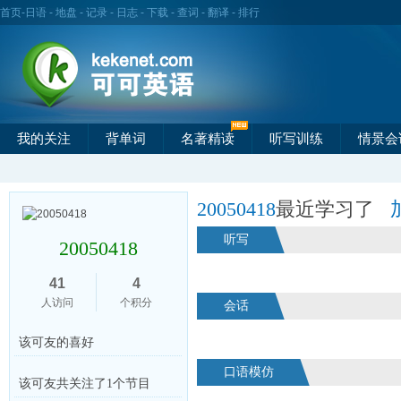
首页
-
日语
-
地盘
-
记录
-
日志
-
下载
-
查词
-
翻译
-
排行
我的关注
背单词
名著精读
听写训练
情景会
20050418
最近学习了
听写
20050418
41
4
人访问
个积分
会话
该可友的喜好
口语模仿
该可友共关注了1个节目