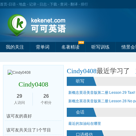
首页
-
日语
-
地盘
-
记录
-
日志
-
下载
-
查词
-
翻译
-
排行
我的关注
背单词
名著精读
听写训练
情景会
Cindy0408
最近学习了
听写
Cindy0408
新概念英语美音版第二册:Lesson 29 Taxi!
29
26
新概念英语美音版第二册:Lesson 28 No pa
人访问
个积分
会话
该可友的喜好
最近的加油站在哪里
该可友共关注了1个节目
口语模仿