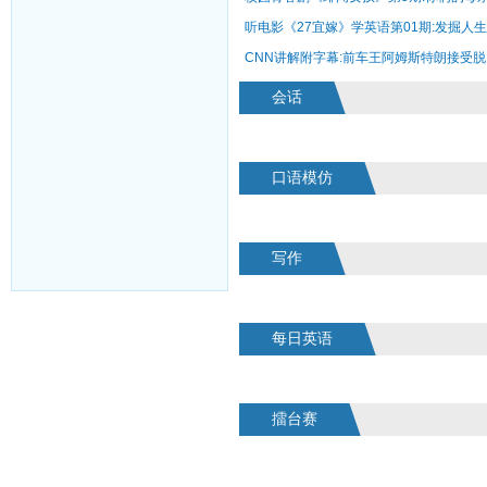
听电影《27宜嫁》学英语第01期:发掘人
CNN讲解附字幕:前车王阿姆斯特朗接受脱
会话
口语模仿
写作
每日英语
擂台赛