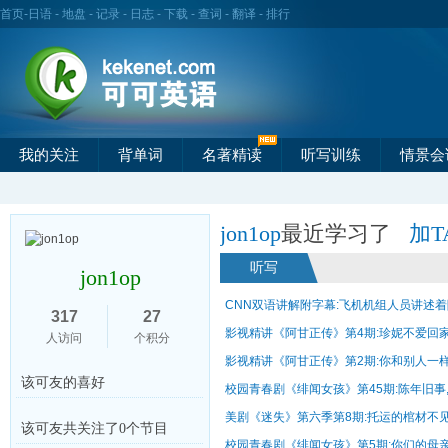
首页
-
日语
-
地盘
-
记录
-
日志
-
下载
-
查词
-
翻译
-
排行
我的关注
背单词
名著精读
听写训练
情景会
jon1op
最近学习了
加T
听写
jon1op
CNN双语讲解附字幕:飞机机组人员讲述着陆
317
27
影视精讲《阿甘正传》第4期:珍妮不爱回
人访问
个积分
影视精讲《阿甘正传》第2期:你和别人一
该可友的喜好
校园青春剧《绯闻女孩》第45期:陈年旧事,无
美剧《迷失》第六季第8期:托运的棺材不
该可友共关注了0个节目
校园青春剧《绯闻女孩》第5期:你们的母